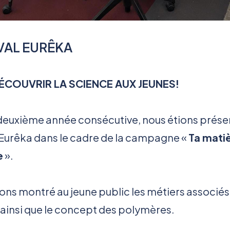
VAL EURÊKA
DÉCOUVRIR LA SCIENCE AUX JEUNES!
 deuxième année consécutive, nous étions prése
l Eurêka dans le cadre de la campagne «
Ta matiè
e
».
ons montré au jeune public les métiers associés
 ainsi que le concept des polymères.