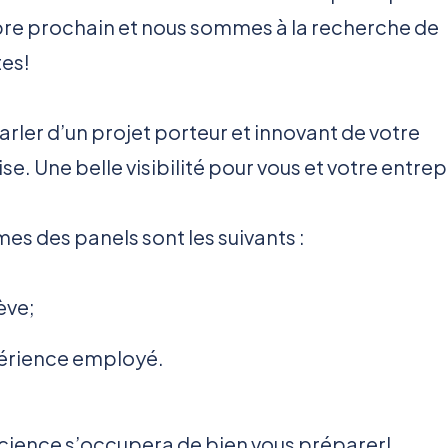
e prochain et nous sommes à la recherche de
tes!
rler d’un projet porteur et innovant de votre
se. Une belle visibilité pour vous et votre entrep
es des panels sont les suivants :
ève;
érience employé.
cience s’occupera de bien vous préparer!