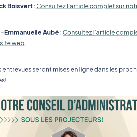
ck Boisvert
:
Consultez l’article complet sur notr
h-Emmanuelle Aubé
:
Consultez l’article comple
 site web
.
s entrevues seront mises en ligne dans les proc
es!