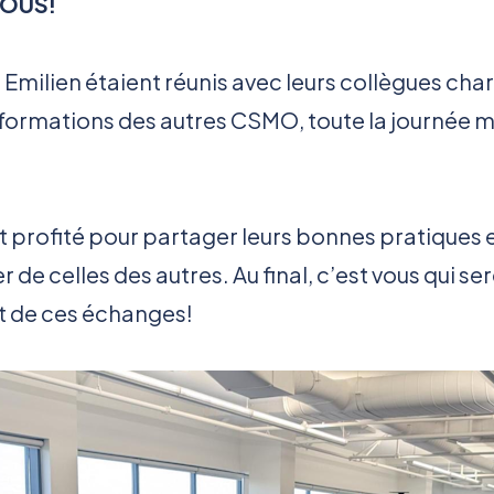
VOUS!
 Emilien étaient réunis avec leurs collègues cha
 formations des autres CSMO, toute la journée 
nt profité pour partager leurs bonnes pratiques 
er de celles des autres. Au final, c’est vous qui se
 de ces échanges!