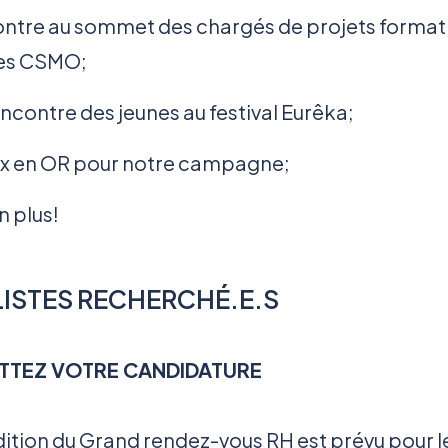
ntre au sommet des chargés de projets format
les CSMO;
encontre des jeunes au festival Eurêka;
ix en OR pour notre campagne;
n plus!
ISTES RECHERCHÉ.E.S
TEZ VOTRE CANDIDATURE
dition du Grand rendez-vous RH est prévu pour l