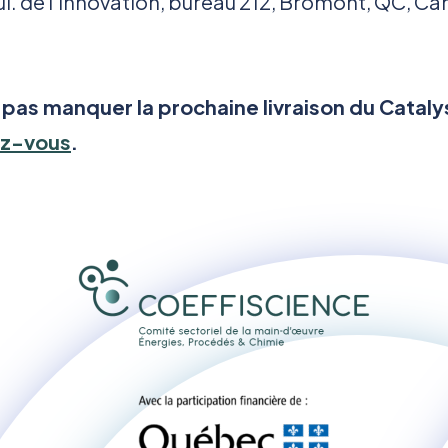
ul. de l’Innovation, bureau 212, Bromont, QC, Ca
 pas manquer la prochaine livraison du Cataly
z-vous
.