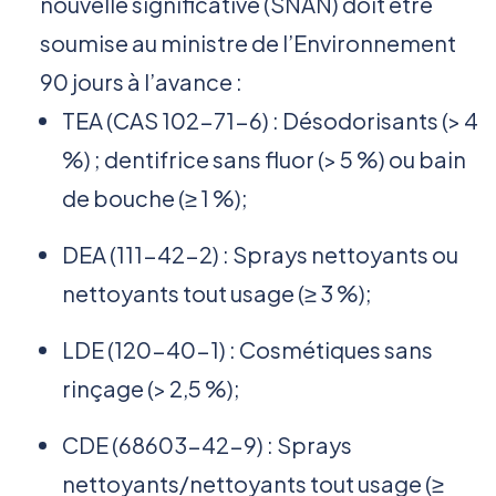
nouvelle significative (SNAN) doit être
soumise au ministre de l’Environnement
90 jours à l’avance :
TEA (CAS 102-71-6) : Désodorisants (> 4
%) ; dentifrice sans fluor (> 5 %) ou bain
de bouche (≥ 1 %);
DEA (111-42-2) : Sprays nettoyants ou
nettoyants tout usage (≥ 3 %);
LDE (120-40-1) : Cosmétiques sans
rinçage (> 2,5 %);
CDE (68603-42-9) : Sprays
nettoyants/nettoyants tout usage (≥